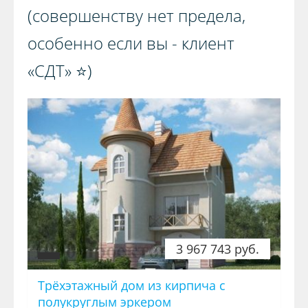
(совершенству нет предела,
особенно если вы - клиент
«СДТ» ⭐️)️
3 967 743 руб.
Трёхэтажный дом из кирпича с
полукруглым эркером