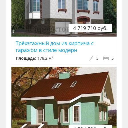
4 719 710 руб.
Трёхэтажный дом из кирпича с
гаражом в стиле модерн
2
Площадь:
178,2 м
3
5