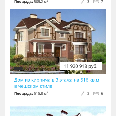
2
Площадь:
505,2 м
3
7
11 920 918 руб.
Дом из кирпича в 3 этажа на 516 кв.м
в чешском стиле
2
Площадь:
515,8 м
3
6