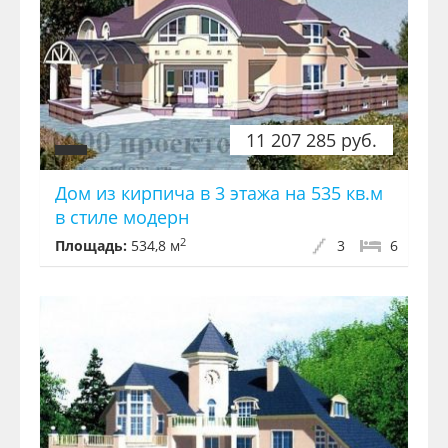
11 207 285 руб.
Дом из кирпича в 3 этажа на 535 кв.м
в стиле модерн
2
Площадь:
534,8 м
3
6