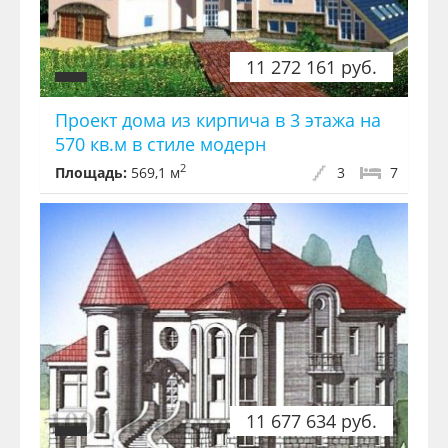
11 272 161 руб.
Проект дома из кирпича в 3 этажа на
570 кв.м в стиле модерн
2
Площадь:
569,1 м
3
7
11 677 634 руб.