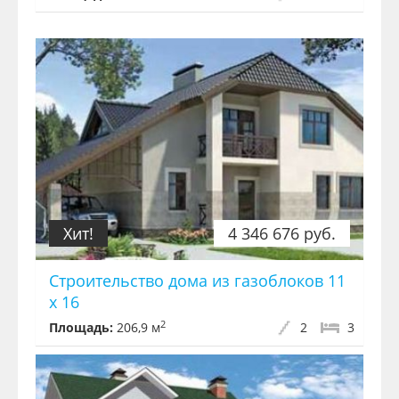
Хит!
4 346 676 руб.
Строительство дома из газоблоков 11
х 16
2
Площадь:
206,9 м
2
3