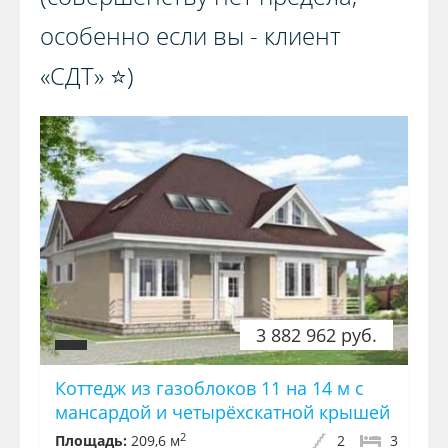
особенно если вы - клиент
«СДТ» ⭐️)️
3 882 962 руб.
Коттедж из газоблоков 11 на 14 м с
мансардой и четырёхскатной крышей
2
Площадь:
209,6 м
2
3