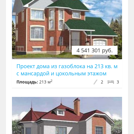
4 541 301 руб.
Проект дома из газоблока на 213 кв. м
с мансардой и цокольным этажом
2
Площадь:
213 м
2
3