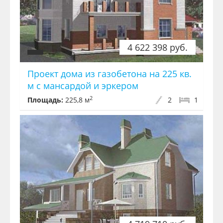
4 622 398 руб.
Проект дома из газобетона на 225 кв.
м с мансардой и эркером
2
Площадь:
225,8 м
2
1