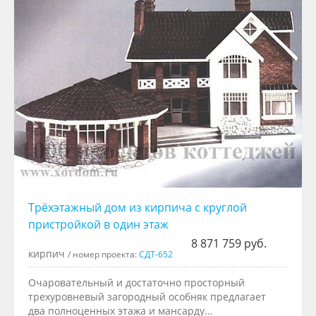
Трёхэтажный дом из кирпича с круглой
пристройкой в один этаж
8 871 759 руб.
кирпич
/ номер проекта:
СДТ-652
Очаровательный и достаточно просторный
трехуровневый загородный особняк предлагает
два полноценных этажа и мансарду...