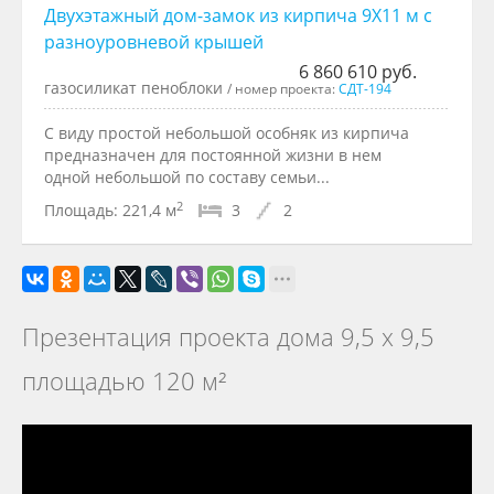
Двухэтажный дом-замок из кирпича 9Х11 м с
разноуровневой крышей
6 860 610 руб.
газосиликат пеноблоки
/ номер проекта:
СДТ-194
С виду простой небольшой особняк из кирпича
предназначен для постоянной жизни в нем
одной небольшой по составу семьи...
2
Площадь:
221,4 м
3
2
Презентация проекта дома 9,5 х 9,5
площадью 120 м²