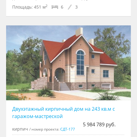
2
Площадь:
451 м
6
3
Двухэтажный кирпичный дом на 243 кв.м с
гаражом-мастреской
5 984 789 руб.
кирпич
/ номер проекта:
СДТ-177