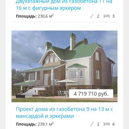
Двухэтажный дом из газобетона 11 на
16 м с фигурным эркером
2
Площадь:
230,6 м
2
3
4 719 710 руб.
Проект дома из газобетона 9 на 13 м с
мансардой и эркерами
2
Площадь:
239,1 м
2
4