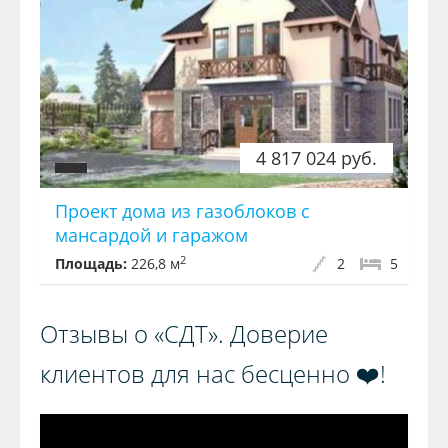
4 817 024 руб.
Проект дома из газоблоков с
мансардой и гаражом
2
Площадь:
226,8 м
2
5
Отзывы о «СДТ». Доверие
клиентов для нас бесценно ❤️!