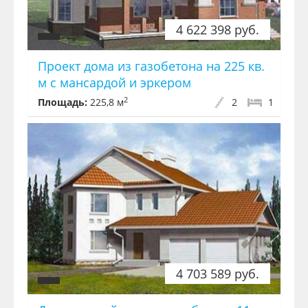
4 622 398 руб.
Проект дома из газобетона на 225 кв.
м с мансардой и эркером
2
Площадь:
225,8 м
2
1
4 703 589 руб.