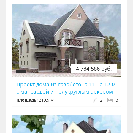
4 784 586 руб.
Проект дома из газобетона 11 на 12 м
с мансардой и полукруглым эркером
2
Площадь:
219,9 м
2
3