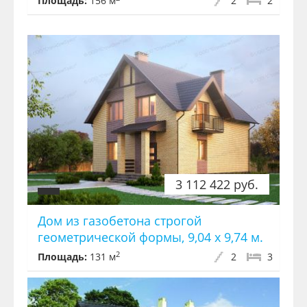
Площадь:
156 м
2
2
3 112 422 руб.
Дом из газобетона строгой
геометрической формы, 9,04 х 9,74 м.
2
Площадь:
131 м
2
3