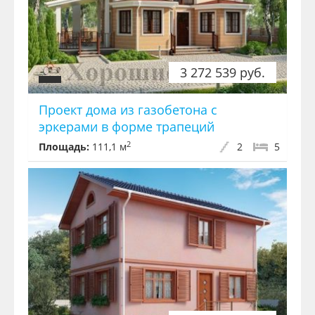
3 272 539 руб.
Проект дома из газобетона с
эркерами в форме трапеций
2
Площадь:
111,1 м
2
5