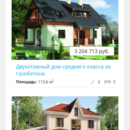
3 204 713 руб.
Двухэтажный дом среднего класса из
газобетона
2
Площадь:
113,6 м
2
5