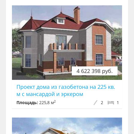
4 622 398 руб.
Проект дома из газобетона на 225 кв.
м с мансардой и эркером
2
Площадь:
225,8 м
2
1