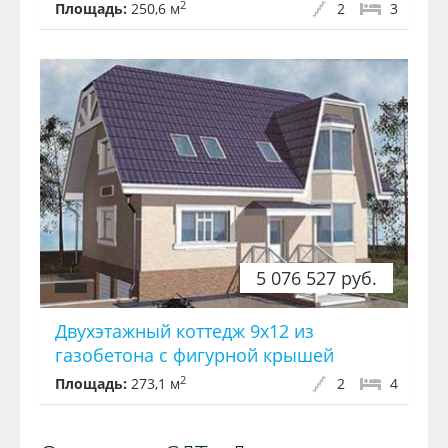
2
Площадь:
250,6 м
2
3
5 076 527 руб.
Двухэтажный коттедж 9х12 из
газобетона с фигурной крышей
2
Площадь:
273,1 м
2
4