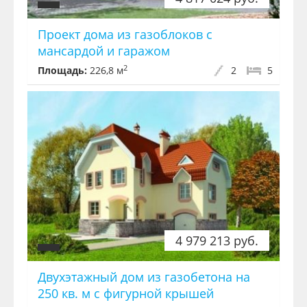
Проект дома из газоблоков с
мансардой и гаражом
2
Площадь:
226,8 м
2
5
4 979 213 руб.
Двухэтажный дом из газобетона на
250 кв. м с фигурной крышей