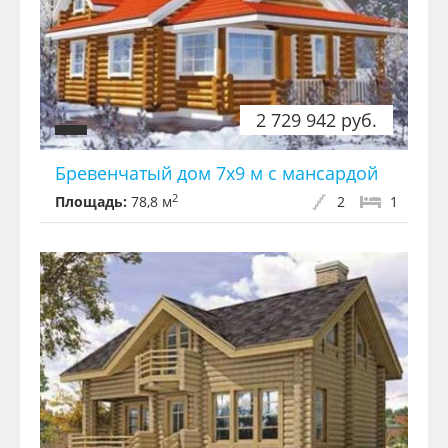
2 729 942 руб.
Бревенчатый дом 7x9 м с мансардой
2
Площадь:
78,8 м
2
1