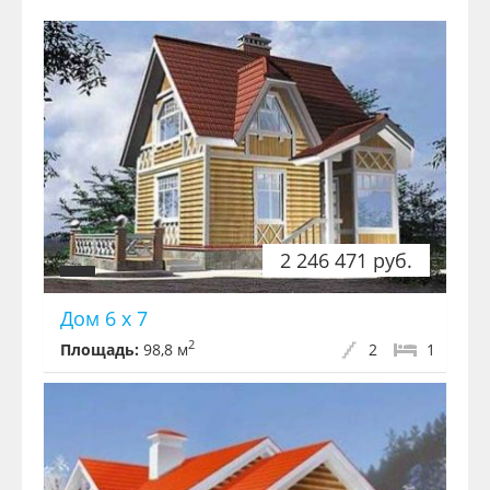
2 246 471 руб.
Дом 6 х 7
2
Площадь:
98,8 м
2
1