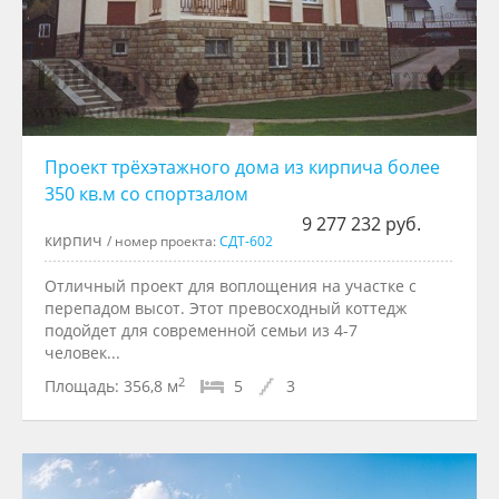
Проект трёхэтажного дома из кирпича более
350 кв.м со спортзалом
9 277 232 руб.
кирпич
/ номер проекта:
СДТ-602
Отличный проект для воплощения на участке с
перепадом высот. Этот превосходный коттедж
подойдет для современной семьи из 4-7
человек...
2
Площадь:
356,8 м
5
3