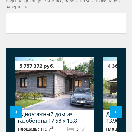
воды на крыльцо. Вот и все, работа по установке навеса
завершена.
5 757 372 руб.
4 364 684
Одноэтажный дом из
Дом из га
газобетона 17,58 х 13,8
13,90
2
Площадь:
115 м
3
1
Площадь:
1