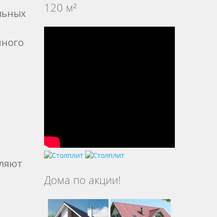
120 м²
льных
нного
вляют
Дома по акции!