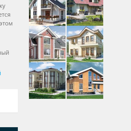
ку
ется
 этом
ный
й