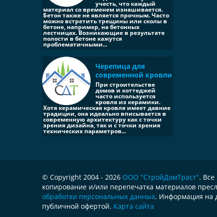
учесть, что каждый
материал со временем изнашивается.
Бетон также не является прочным. Часто
можно встретить трещины или сколы в
бетоне, например, на бетонных
лестницах. Возникающие в результате
полости в бетоне кажутся
проблематичными...
Черепица для
современной кровли
При строительстве
домов и коттеджей
часто используется
кровля из керамики.
Хотя керамическая кровля имеет давние
традиции, она идеально вписывается в
современную архитектуру как с точки
зрения дизайна, так и с точки зрения
технических параметров...
© Copyright 2004 - 2026
ООО "СтройДомТраст"
. Вс
копирование и/или перепечатка материалов пресл
обработки персональных данных
. Информация на 
публичной офертой.
Карта сайта