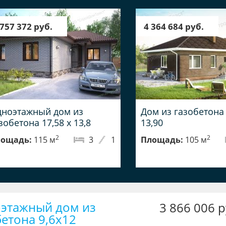
 757 372 руб.
4 364 684 руб.
ноэтажный дом из
Дом из газобетона 
зобетона 17,58 х 13,8
13,90
2
2
ощадь:
115 м
3
1
Площадь:
105 м
этажный дом из
3 866 006 р
бетона 9,6x12