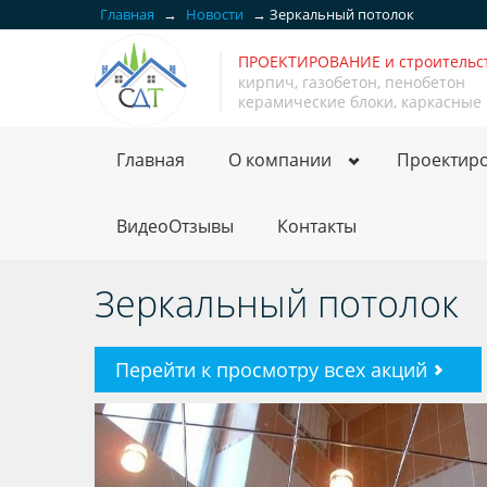
Главная
→
Новости
→
Зеркальный потолок
ПРОЕКТИРОВАНИЕ и строитель
кирпич, газобетон, пенобетон
керамические блоки, каркасные
Главная
О компании
Проектир
ВидеоОтзывы
Контакты
Зеркальный потолок
Перейти к просмотру всех акций