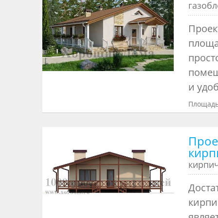
газоб
Проек
площа
прост
помещ
и удоб
Площадь
Прое
кирп
кирпи
Доста
кирпи
являе