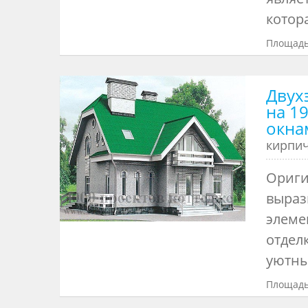
котор
Площадь
Двух
на 1
окна
кирпи
Ориги
выраз
элеме
отдел
уютны
Площадь