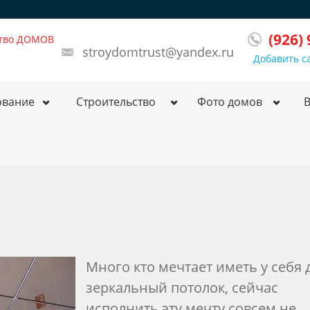
(926)
ство ДОМОВ
stroydomtrust@yandex.ru
Добавить с
ование
Строительство
Фото домов
Много кто мечтает иметь у себя
зеркальный потолок, сейчас
исполнить эту мечту совсем не