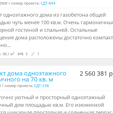
локи
/ номер проекта:
СДТ-844
т одноэтажного дома из газобетона общей
дью чуть менее 100 кв.м. Очень гармоничны
орной гостиной и спальней. Остальные
ения дома расположены достаточно компак
но...
2
:
98,1 м
3
1
кт дома одноэтажного
2 560 381 р
ичного на 70 кв. м
ч
/ номер проекта:
СДТ-338
точно уютный и просторный одноэтажный
чный дом площадью кв.м. Его изюминкой
тся шикарная просторная и солнечная террас