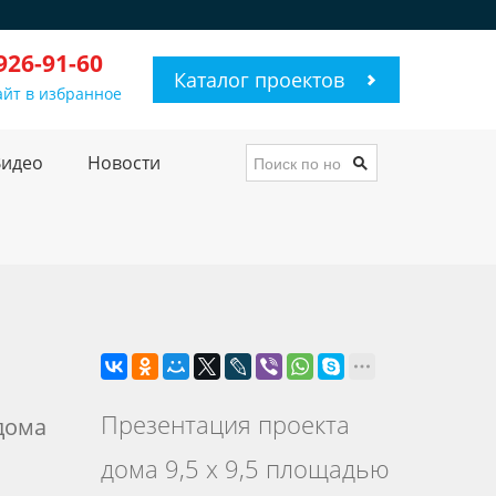
 926-91-60
Каталог проектов
айт в избранное
Видео
Новости
Презентация проекта
 дома
дома 9,5 х 9,5 площадью