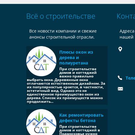
Всё о строительстве
Конт
Все новости компании и свежие
Адреса
анонсы строительной отрасли.
нашей 
Плюсы окон из
дерева и
полиуретана
При строительстве
домов и коттеджей
важно правильно
Тел
выбрать окна. Деревянные окна
отличаются естественным дизайном. За
их популярностью кроется, в частности,
эстетичный вид. Однако это не
единственное преимущество окон из
дерева. Список их преимуществ можно
продолжить...
Как ремонтировать
дефекты бетона
При строительстве
домов и коттеджей в
Подмосковье нужно