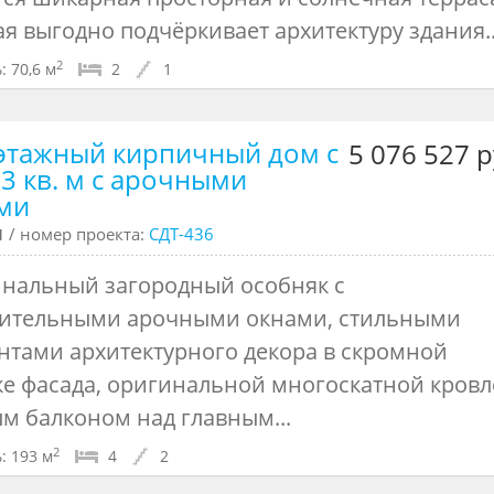
ая выгодно подчёркивает архитектуру здания..
2
:
70,6 м
2
1
этажный кирпичный дом с
5 076 527 р
93 кв. м с арочными
ми
ч
/ номер проекта:
СДТ-436
нальный загородный особняк с
ительными арочными окнами, стильными
нтами архитектурного декора в скромной
ке фасада, оригинальной многоскатной кровл
м балконом над главным...
2
:
193 м
4
2