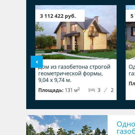
3 112 422 руб.
5
Дом из газобетона строгой
Од
геометрической формы,
га
9,04 х 9,74 м.
Пл
2
Площадь:
131 м
3
2
Одно
газо